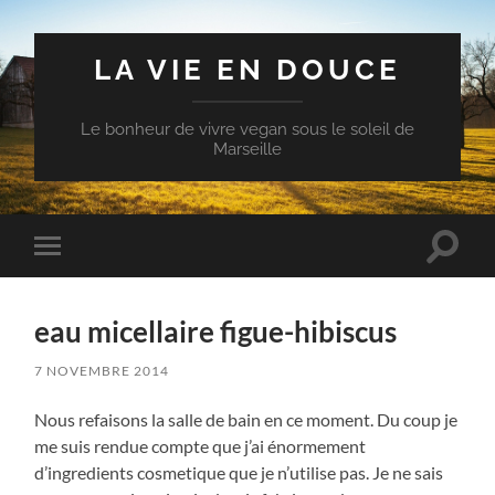
LA VIE EN DOUCE
Le bonheur de vivre vegan sous le soleil de
Marseille
Toggle
Toggle
search
mobile
field
menu
eau micellaire figue-hibiscus
7 NOVEMBRE 2014
Nous refaisons la salle de bain en ce moment. Du coup je
me suis rendue compte que j’ai énormement
d’ingredients cosmetique que je n’utilise pas. Je ne sais