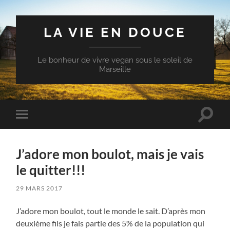
LA VIE EN DOUCE
Le bonheur de vivre vegan sous le soleil de
Marseille
Toggle
Toggle
search
mobile
field
menu
J’adore mon boulot, mais je vais
le quitter!!!
29 MARS 2017
J’adore mon boulot, tout le monde le sait. D’après mon
deuxième fils je fais partie des 5% de la population qui