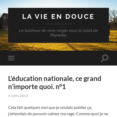
LA VIE EN DOUCE
Le bonheur de vivre vegan sous le soleil de
Marseille
Toggle
Toggle
search
mobile
field
menu
L’éducation nationale, ce grand
n’importe quoi. n°1
3 JUIN 2015
Cela fait quelques moi que je voulais publier ça,
j’attendais de pouvoir calmer ma rage. Comme quoi je ne