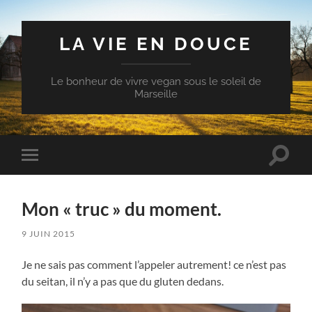
LA VIE EN DOUCE
Le bonheur de vivre vegan sous le soleil de
Marseille
Toggle
Toggle
search
mobile
field
menu
Mon « truc » du moment.
9 JUIN 2015
Je ne sais pas comment l’appeler autrement! ce n’est pas
du seitan, il n’y a pas que du gluten dedans.