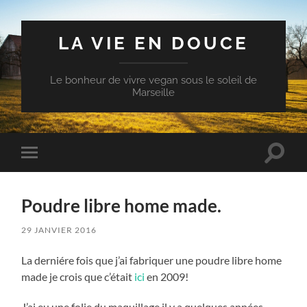
LA VIE EN DOUCE
Le bonheur de vivre vegan sous le soleil de
Marseille
Toggle
Toggle
search
mobile
field
menu
Poudre libre home made.
29 JANVIER 2016
La derniére fois que j’ai fabriquer une poudre libre home
made je crois que c’était
ici
en 2009!
J’ai eu une folie du maquillage il y a quelques années.