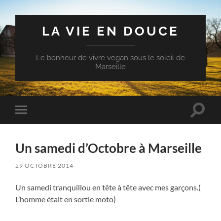
LA VIE EN DOUCE
Le bonheur de vivre vegan sous le soleil de
Marseille
Toggle
Toggle
search
mobile
field
menu
Un samedi d’Octobre à Marseille
29 OCTOBRE 2014
Un samedi tranquillou en tête à tête avec mes garçons.(
L’homme était en sortie moto)