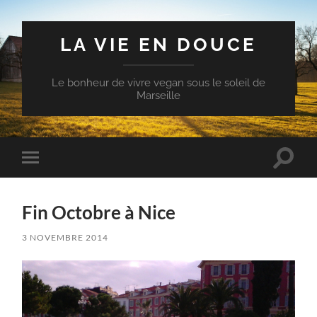
LA VIE EN DOUCE
Le bonheur de vivre vegan sous le soleil de
Marseille
Toggle
Toggle
search
mobile
field
menu
Fin Octobre à Nice
3 NOVEMBRE 2014