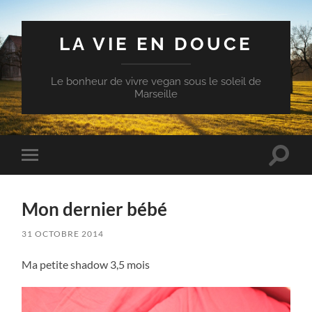
LA VIE EN DOUCE
Le bonheur de vivre vegan sous le soleil de
Marseille
Toggle
Toggle
search
mobile
field
menu
Mon dernier bébé
31 OCTOBRE 2014
Ma petite shadow 3,5 mois