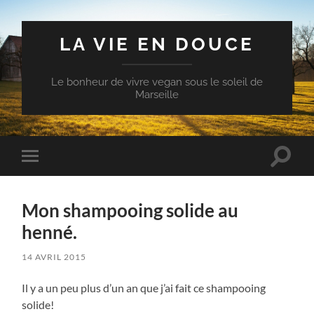
LA VIE EN DOUCE
Le bonheur de vivre vegan sous le soleil de
Marseille
Toggle
Toggle
search
mobile
field
menu
Mon shampooing solide au
henné.
14 AVRIL 2015
Il y a un peu plus d’un an que j’ai fait ce shampooing
solide!