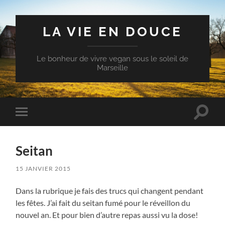
LA VIE EN DOUCE
Le bonheur de vivre vegan sous le soleil de
Marseille
Toggle
Toggle
search
mobile
field
menu
Seitan
15 JANVIER 2015
Dans la rubrique je fais des trucs qui changent pendant
les fêtes. J’ai fait du seitan fumé pour le réveillon du
nouvel an. Et pour bien d’autre repas aussi vu la dose!